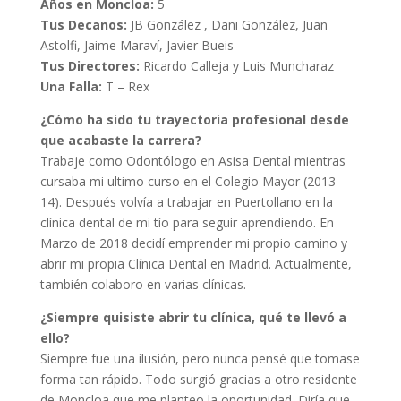
Años en Moncloa:
5
Tus Decanos:
JB González , Dani González, Juan
Astolfi, Jaime Maraví, Javier Bueis
Tus Directores:
Ricardo Calleja y Luis Muncharaz
Una Falla:
T – Rex
¿Cómo ha sido tu trayectoria profesional desde
que acabaste la carrera?
Trabaje como Odontólogo en Asisa Dental mientras
cursaba mi ultimo curso en el Colegio Mayor (2013-
14). Después volvía a trabajar en Puertollano en la
clínica dental de mi tío para seguir aprendiendo. En
Marzo de 2018 decidí emprender mi propio camino y
abrir mi propia Clínica Dental en Madrid. Actualmente,
también colaboro en varias clínicas.
¿Siempre quisiste abrir tu clínica, qué te llevó a
ello?
Siempre fue una ilusión, pero nunca pensé que tomase
forma tan rápido. Todo surgió gracias a otro residente
de Moncloa que me planteo la oportunidad. Diría que